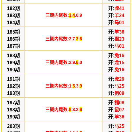
182期
开:
虎41
183期
三期内尾数:
1
.
4
.0.9
开:
羊24
184期
开:
马01
185期
开:
羊36
186期
三期内尾数:2.7.
3
.
6
开:
猴23
187期
开:
马01
188期
开:
兔16
189期
三期内尾数:2.9.
6
.0
开:
龙15
190期
开:
兔16
191期
开:
虎29
192期
三期内尾数:1.
5
.3.
9
开:
马25
193期
开:
狗09
197期
开:
猪08
198期
三期内尾数:
8
.3.2.
6
开:
鼠07
199期
开:
羊36
203期
开:
马25