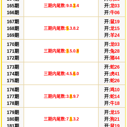
165期
三期内尾数:9.0.
3
.4
开:
龙03
166期
开:
牛06
167期
开:
鼠19
168期
三期内尾数:
5
.3.8.2
开:
龙15
169期
开:
羊24
170期
开:
龙03
171期
三期内尾数:
3
.5.0.
8
开:
兔28
172期
开:
猪44
173期
开:
蛇26
174期
三期内尾数:4.5.
6
.0
开:
虎41
175期
开:
蛇26
176期
开:
鸡10
177期
三期内尾数:3.
0
.9.7
开:
蛇14
178期
开:
牛18
179期
开:
龙15
180期
三期内尾数:7.
1
.3.2
开:
狗21
181期
开:
鼠19