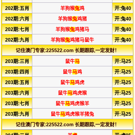
202期:五肖
羊狗猴
兔
鸡
开:兔40
202期:六肖
羊狗猴
兔
鸡猪
开:兔40
202期:七肖
羊狗猴
兔
鸡猪马
开:兔40
202期:九肖
羊狗猴
兔
鸡猪马鼠牛
开:兔40
记住澳门专家:225522.com 长期跟踪,一定发财！
203期:三肖
鼠牛
马
开:马25
203期:四肖
鼠牛
马
鸡
开:马25
203期:五肖
鼠牛
马
鸡虎
开:马25
203期:六肖
鼠牛
马
鸡虎猴
开:马25
203期:七肖
鼠牛
马
鸡虎猴羊
开:马25
203期:九肖
鼠牛
马
鸡虎猴羊猪兔
开:马25
记住澳门专家:225522.com 长期跟踪,一定发财！