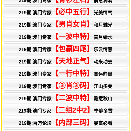
219期:澳门专家
情意满满
【必中五行】
219期:澳门专家
光美情气
【男肖女肖】
219期:澳门专家
和月雅光
【一波中特】
219期:澳门专家
赏月绿水
【包赢四尾】
219期:澳门专家
乐云情意
【天地正气】
219期:澳门专家
动来动去
【一行中特】
219期:澳门专家
高远静谧
【③肖③码】
219期:澳门专家
江山多美
【二波中特】
219期:澳门专家
雅意秋山
【二组2中2】
219期:澳门专家
宁静冬雪
【内部三码】
219期:百万论坛
暴富必看