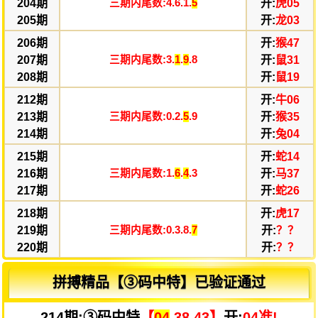
204期
三期内尾数:4.6.1.
5
开:
虎05
205期
开:
龙03
206期
开:
猴47
207期
三期内尾数:3.
1
.
9
.8
开:
鼠31
208期
开:
鼠19
212期
开:
牛06
213期
三期内尾数:0.2.
5
.9
开:
猴35
214期
开:
兔04
215期
开:
蛇14
216期
三期内尾数:1.
6
.
4
.3
开:
马37
217期
开:
蛇26
218期
开:
虎17
219期
三期内尾数:0.3.8.
7
开:
？？
220期
开:
？？
拼搏精品【③码中特】已验证通过
214期:③码中特
【
04
.38.43】
开:
04准!