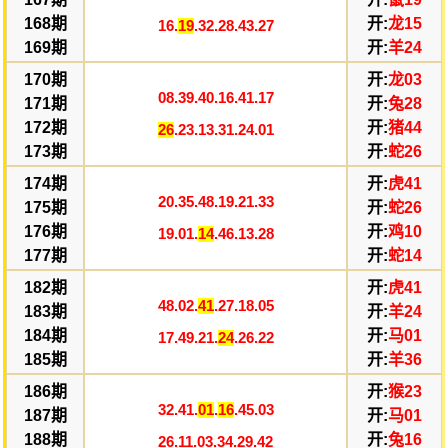
168期
开:
龙15
16.
19
.32.28.43.27
169期
开:
羊24
170期
开:
龙03
08.39.40.16.41.17
171期
开:
兔28
172期
开:
猪44
26
.23.13.31.24.01
173期
开:
蛇26
174期
开:
虎41
20.35.48.19.21.33
175期
开:
蛇26
176期
开:
鸡10
19.01.
14
.46.13.28
177期
开:
蛇14
182期
开:
虎41
48.02.
41
.27.18.05
183期
开:
羊24
184期
开:
马01
17.49.21.
24
.26.22
185期
开:
羊36
186期
开:
猴23
32.41.
01
.
16
.45.03
187期
开:
马01
188期
开:
兔16
26.11.03.34.29.42