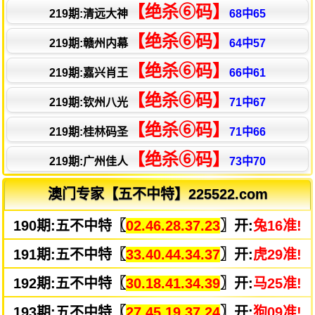
【绝杀⑥码】
219期:清远大神
68中65
【绝杀⑥码】
219期:赣州内幕
64中57
【绝杀⑥码】
219期:嘉兴肖王
66中61
【绝杀⑥码】
219期:钦州八光
71中67
【绝杀⑥码】
219期:桂林码圣
71中66
【绝杀⑥码】
219期:广州佳人
73中70
澳门专家【五不中特】225522.com
190期:五不中特〖
02.46.28.37.23
〗开:
兔16准!
191期:五不中特〖
33.40.44.34.37
〗开:
虎29准!
192期:五不中特〖
30.18.41.34.39
〗开:
马25准!
193期:五不中特〖
27.45.19.37.24
〗开:
狗09准!