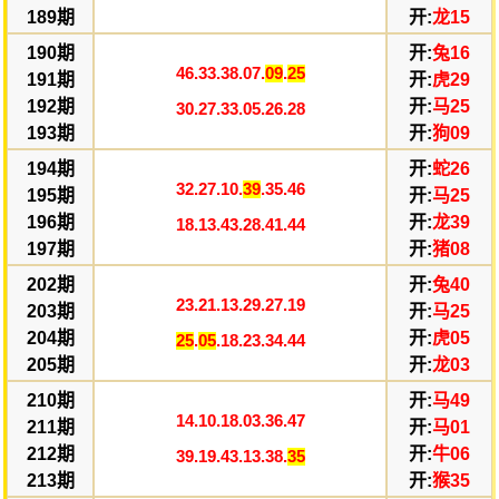
189期
开:
龙15
190期
开:
兔16
46.33.38.07.
09
.
25
191期
开:
虎29
192期
开:
马25
30.27.33.05.26.28
193期
开:
狗09
194期
开:
蛇26
32.27.10.
39
.35.46
195期
开:
马25
196期
开:
龙39
18.13.43.28.41.44
197期
开:
猪08
202期
开:
兔40
23.21.13.29.27.19
203期
开:
马25
204期
开:
虎05
25
.
05
.18.23.34.44
205期
开:
龙03
210期
开:
马49
14.10.18.03.36.47
211期
开:
马01
212期
开:
牛06
39.19.43.13.38.
35
213期
开:
猴35