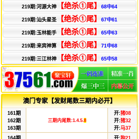
【绝杀①尾】
219期:河源大神
68中64
【绝杀①尾】
219期:汕头星圣
67中61
【绝杀①尾】
219期:玉林能手
65中63
【绝杀①尾】
219期:来宾神算
71中68
【绝杀①尾】
219期:三江林神
65中58
澳门专家【发财尾数三期内必开】
161期
开:
猪08
162期
三期内尾数:1.4.5.
8
开:
猪32
163期
开:
马37
164期
开:
狗21