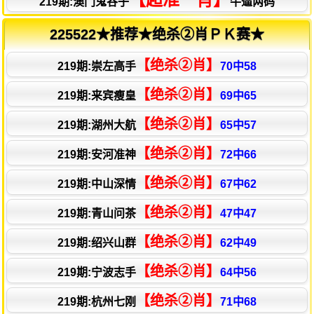
219期:澳门鬼谷子
牛逼两码
225522★推荐★绝杀②肖ＰＫ赛★
【绝杀②肖】
219期:崇左高手
70中58
【绝杀②肖】
219期:来宾瘦皇
69中65
【绝杀②肖】
219期:湖州大航
65中57
【绝杀②肖】
219期:安河准神
72中66
【绝杀②肖】
219期:中山深情
67中62
【绝杀②肖】
219期:青山问茶
47中47
【绝杀②肖】
219期:绍兴山群
62中49
【绝杀②肖】
219期:宁波志手
64中56
【绝杀②肖】
219期:杭州七刚
71中68