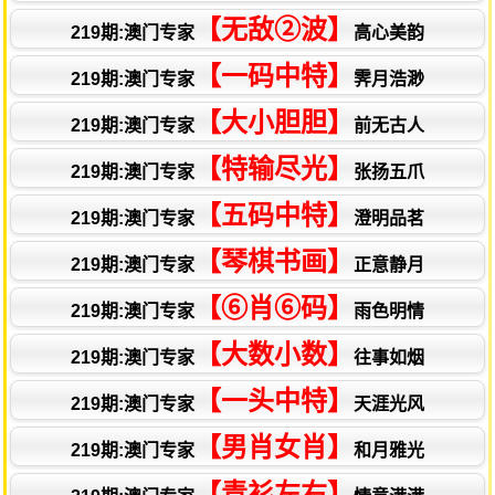
【无敌②波】
219期:澳门专家
高心美韵
【一码中特】
219期:澳门专家
霁月浩渺
【大小胆胆】
219期:澳门专家
前无古人
【特输尽光】
219期:澳门专家
张扬五爪
【五码中特】
219期:澳门专家
澄明品茗
【琴棋书画】
219期:澳门专家
正意静月
【⑥肖⑥码】
219期:澳门专家
雨色明情
【大数小数】
219期:澳门专家
往事如烟
【一头中特】
219期:澳门专家
天涯光风
【男肖女肖】
219期:澳门专家
和月雅光
【青衫左右】