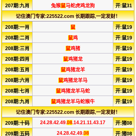
207期:九肖
兔猴
鼠
马蛇虎鸡龙狗
开:鼠31
记住澳门专家:225522.com 长期跟踪,一定发财！
208期:一肖
鼠
开:鼠19
208期:二肖
鼠
鸡
开:鼠19
208期:三肖
鼠
鸡猪
开:鼠19
208期:四肖
鼠
鸡猪龙
开:鼠19
208期:五肖
鼠
鸡猪龙羊
开:鼠19
208期:六肖
鼠
鸡猪龙羊马
开:鼠19
208期:七肖
鼠
鸡猪龙羊马蛇
开:鼠19
208期:九肖
鼠
鸡猪龙羊马蛇猴牛
开:鼠19
记住澳门专家:225522.com 长期跟踪,一定发财！
24.28.42.49.
08
.14.21.11.43.17
209期:十码
开:猪08
24.28.42.49.
08
209期:五码
开:猪08