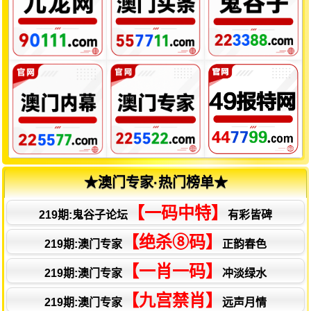
★澳门专家·热门榜单★
【一码中特】
219期:鬼谷子论坛
有彩皆碑
【绝杀⑧码】
219期:澳门专家
正韵春色
【一肖一码】
219期:澳门专家
冲淡绿水
【九宫禁肖】
219期:澳门专家
远声月情